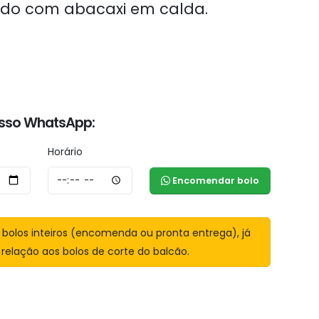
rado com abacaxi em calda.
sso WhatsApp:
Horário
Encomendar bolo
bolos inteiros (encomenda ou pronta entrega), já
relação aos bolos de corte do balcão.