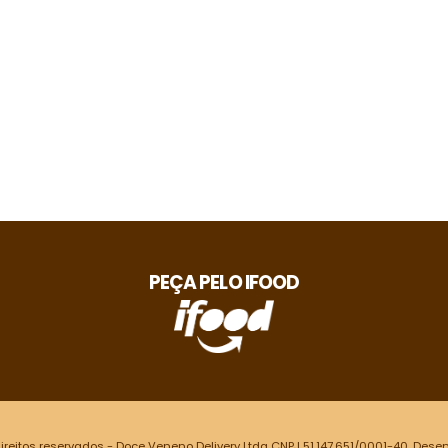
PEÇA PELO IFOOD
reitos reservados - Doce Veneno Delivery Ltda CNPJ 51.147.651/0001-40. Dese