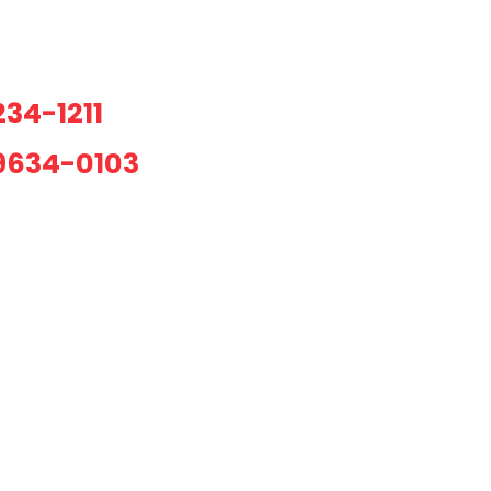
234-1211
99634-0103